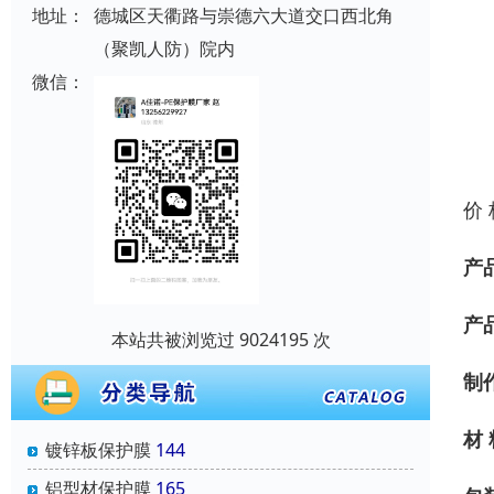
地址：
德城区天衢路与崇德六大道交口西北角
（聚凯人防）院内
微信：
价
产
产
本站共被浏览过 9024195 次
制
材
镀锌板保护膜
144
铝型材保护膜
165