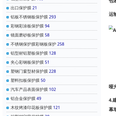
包
出口保护膜
21
运
铝板不锈钢板保护膜
293
彩钢彩涂板保护膜
94
镜面磨砂板保护膜
58
不锈钢保护膜彩钢板保护
258
铝型材铝塑板保护膜
128
夹心彩钢板保护膜
51
塑钢门窗型材保护膜
228
塑料扣板保护膜
50
哑
汽车产品表面保护膜
102
铝合金保护膜
49
4.
木纹烤漆印花板保护膜
121
幕