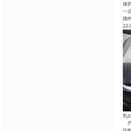
保
一
德
22-
乳
产
印刷