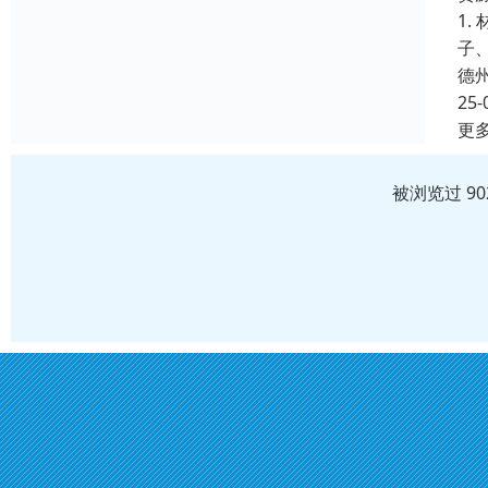
1
子
德
25-
更
被浏览过 9