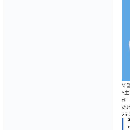
铝
*
伤
德
25-