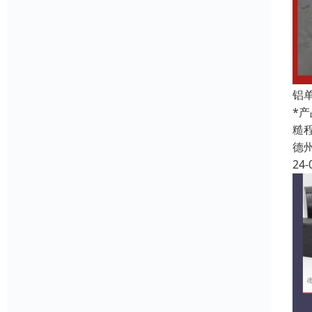
铝
*产
糙
德
24-