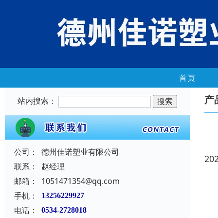
首页
产
站内搜索：
公司：
德州佳诺塑业有限公司
20
联系：
赵经理
邮箱：
1051471354@qq.com
手机：
13256229927
电话：
0534-2728018