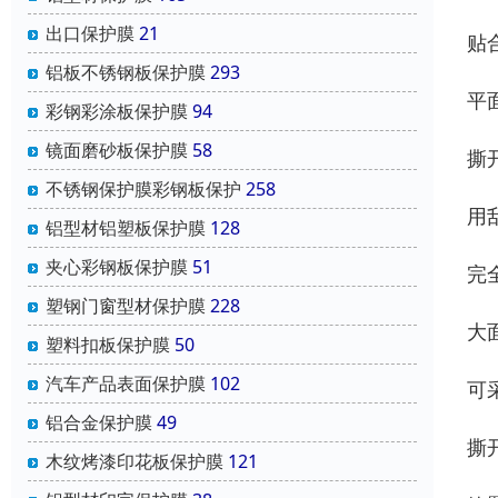
出口保护膜
21
贴
铝板不锈钢板保护膜
293
平
彩钢彩涂板保护膜
94
镜面磨砂板保护膜
58
撕
不锈钢保护膜彩钢板保护
258
用
铝型材铝塑板保护膜
128
夹心彩钢板保护膜
51
完
塑钢门窗型材保护膜
228
大
塑料扣板保护膜
50
汽车产品表面保护膜
102
可
铝合金保护膜
49
撕
木纹烤漆印花板保护膜
121