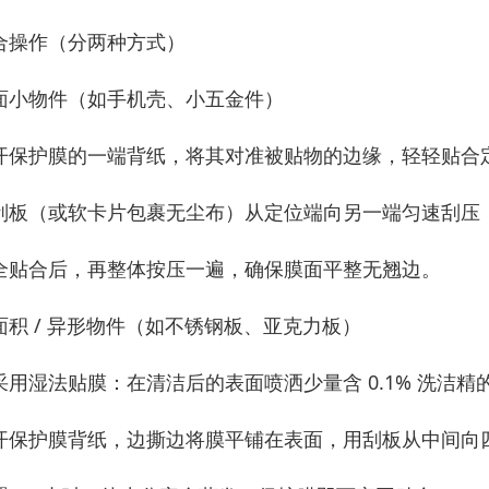
合操作（分两种方式）
面小物件（如手机壳、小五金件）
开保护膜的一端背纸，将其对准被贴物的边缘，轻轻贴合
刮板（或软卡片包裹无尘布）从定位端向另一端匀速刮压
全贴合后，再整体按压一遍，确保膜面平整无翘边。
面积 / 异形物件（如不锈钢板、亚克力板）
采用湿法贴膜：在清洁后的表面喷洒少量含 0.1% 洗洁
开保护膜背纸，边撕边将膜平铺在表面，用刮板从中间向