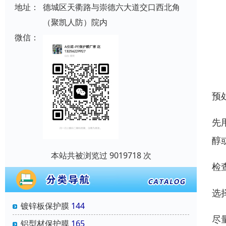
地址：
德城区天衢路与崇德六大道交口西北角
（聚凯人防）院内
微信：
预
先
醇
本站共被浏览过 9019718 次
检
选
镀锌板保护膜
144
尽
铝型材保护膜
165