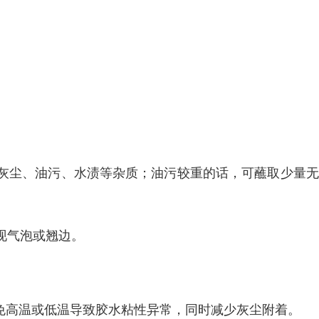
灰尘、油污、水渍等杂质；油污较重的话，可蘸取少量无
现气泡或翘边。
膜，避免高温或低温导致胶水粘性异常，同时减少灰尘附着。