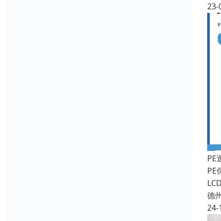
23-
P
P
L
德
24-