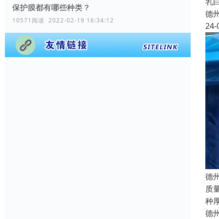
乳
保护膜都有哪些种类？
德
10571阅读 2022-02-19 16:34:12
24-
德
质
种
德