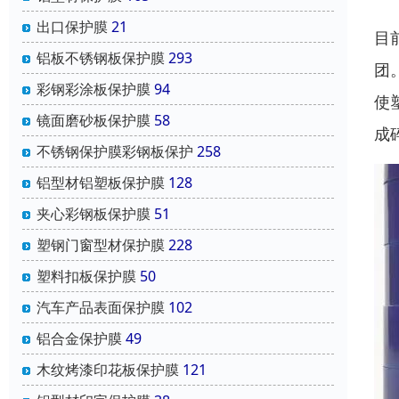
出口保护膜
21
目
铝板不锈钢板保护膜
293
团
彩钢彩涂板保护膜
94
使
镜面磨砂板保护膜
58
成
不锈钢保护膜彩钢板保护
258
铝型材铝塑板保护膜
128
夹心彩钢板保护膜
51
塑钢门窗型材保护膜
228
塑料扣板保护膜
50
汽车产品表面保护膜
102
铝合金保护膜
49
木纹烤漆印花板保护膜
121