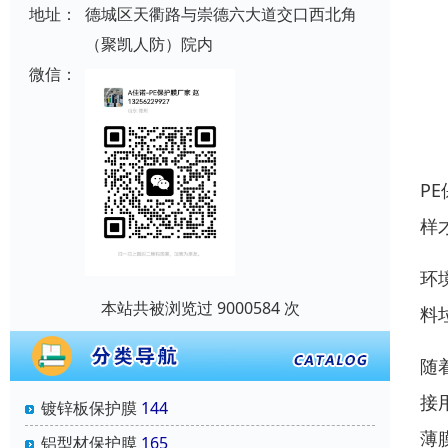
地址：
德城区天衢路与崇德六大道交口西北角
（聚凯人防）院内
微信：
P
样
环
本站共被浏览过 9000584 次
料
随
接
镀锌板保护膜
144
薄
铝型材保护膜
165