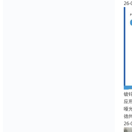
26-
镀
应
哑
德
26-