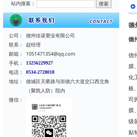
站内搜索：
德
公司：
德州佳诺塑业有限公司
德
联系：
赵经理
邮箱：
1051471354@qq.com
德
手机：
13256229927
膜
电话：
0534-2728018
化
地址：
德城区天衢路与崇德六大道交口西北角
板
（聚凯人防）院内
司
微信：
膜
级
贴