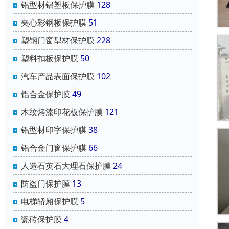
铝型材铝塑板保护膜
128
夹心彩钢板保护膜
51
塑钢门窗型材保护膜
228
塑料扣板保护膜
50
汽车产品表面保护膜
102
铝合金保护膜
49
木纹烤漆印花板保护膜
121
铝型材印字保护膜
38
铝合金门窗保护膜
66
人造石英石大理石保护膜
24
防盗门保护膜
13
电梯轿厢保护膜
5
瓷砖保护膜
4