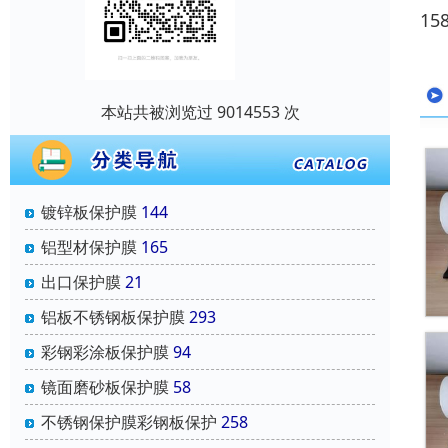
15
本站共被浏览过 9014553 次
镀锌板保护膜
144
铝型材保护膜
165
出口保护膜
21
铝板不锈钢板保护膜
293
彩钢彩涂板保护膜
94
镜面磨砂板保护膜
58
不锈钢保护膜彩钢板保护
258