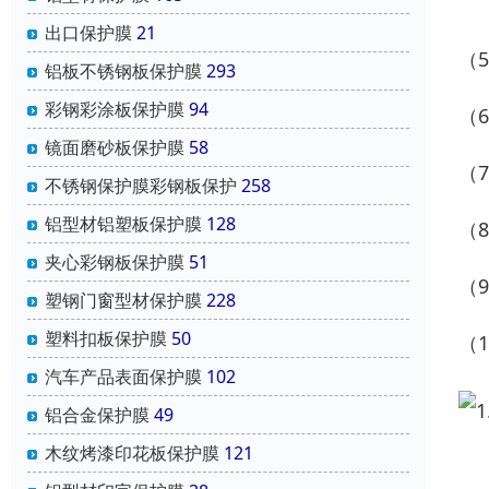
出口保护膜
21
（
铝板不锈钢板保护膜
293
彩钢彩涂板保护膜
94
（
镜面磨砂板保护膜
58
（
不锈钢保护膜彩钢板保护
258
铝型材铝塑板保护膜
128
（
夹心彩钢板保护膜
51
（
塑钢门窗型材保护膜
228
塑料扣板保护膜
50
（
汽车产品表面保护膜
102
铝合金保护膜
49
木纹烤漆印花板保护膜
121