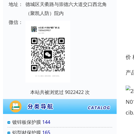
地址：
德城区天衢路与崇德六大道交口西北角
（聚凯人防）院内
微信：
价
产
本站共被浏览过 9022422 次
镀锌板保护膜
144
铝型材保护膜
165