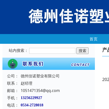
首页
产
站内搜索：
公司：
德州佳诺塑业有限公司
20
联系：
赵经理
邮箱：
1051471354@qq.com
手机：
13256229927
电话：
0534-2728018