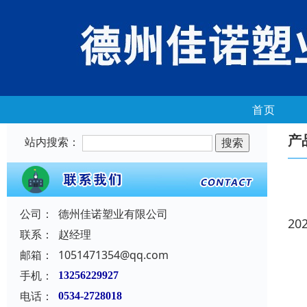
首页
产
站内搜索：
公司：
德州佳诺塑业有限公司
20
联系：
赵经理
邮箱：
1051471354@qq.com
手机：
13256229927
电话：
0534-2728018