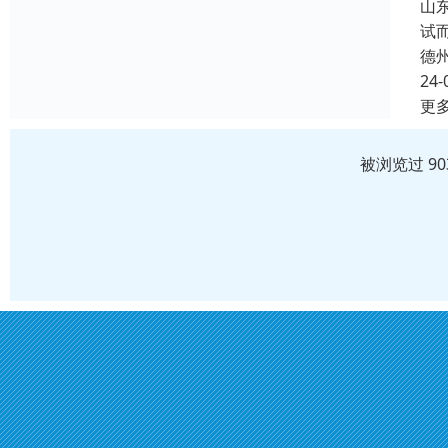
山
试
德
24-
更
被浏览过 9