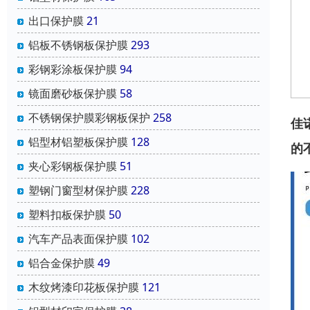
出口保护膜
21
铝板不锈钢板保护膜
293
彩钢彩涂板保护膜
94
镜面磨砂板保护膜
58
不锈钢保护膜彩钢板保护
258
佳
铝型材铝塑板保护膜
128
的
夹心彩钢板保护膜
51
塑钢门窗型材保护膜
228
塑料扣板保护膜
50
汽车产品表面保护膜
102
铝合金保护膜
49
木纹烤漆印花板保护膜
121