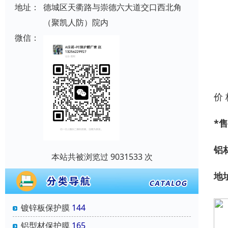
地址：
德城区天衢路与崇德六大道交口西北角
（聚凯人防）院内
微信：
价
*
售
铝
本站共被浏览过 9031533 次
地
镀锌板保护膜
144
铝型材保护膜
165