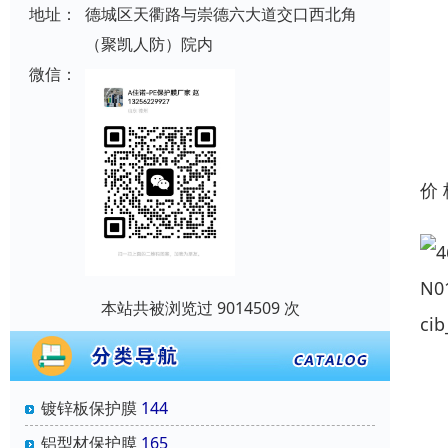
地址：
德城区天衢路与崇德六大道交口西北角
（聚凯人防）院内
微信：
价
本站共被浏览过 9014509 次
镀锌板保护膜
144
铝型材保护膜
165