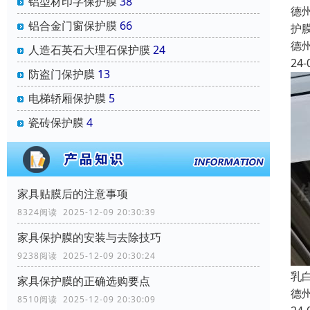
铝型材印字保护膜
38
德
铝合金门窗保护膜
66
护
德
人造石英石大理石保护膜
24
24-
防盗门保护膜
13
电梯轿厢保护膜
5
瓷砖保护膜
4
家具贴膜后的注意事项
8324阅读 2025-12-09 20:30:39
家具保护膜的安装与去除技巧
9238阅读 2025-12-09 20:30:24
乳
家具保护膜的正确选购要点
德
8510阅读 2025-12-09 20:30:09