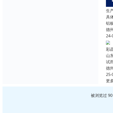
生
具
铝
德
24-
彩
山
试
德
25-
更
被浏览过 9