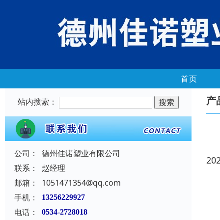
首页
产
站内搜索：
公司：
德州佳诺塑业有限公司
20
联系：
赵经理
邮箱：
1051471354@qq.com
手机：
13256229927
电话：
0534-2728018