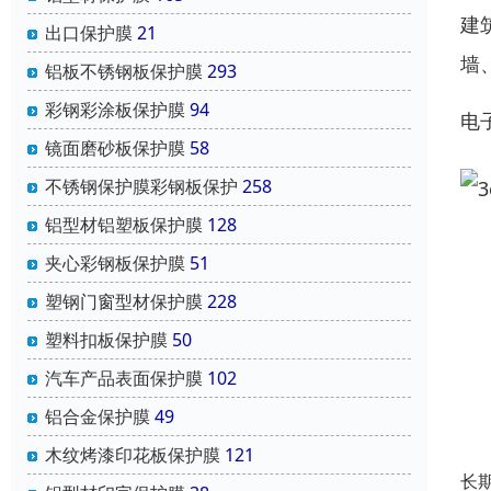
建
出口保护膜
21
墙
铝板不锈钢板保护膜
293
彩钢彩涂板保护膜
94
电
镜面磨砂板保护膜
58
不锈钢保护膜彩钢板保护
258
铝型材铝塑板保护膜
128
夹心彩钢板保护膜
51
塑钢门窗型材保护膜
228
塑料扣板保护膜
50
汽车产品表面保护膜
102
铝合金保护膜
49
木纹烤漆印花板保护膜
121
长