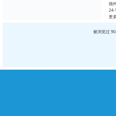
德
24-
更
被浏览过 9