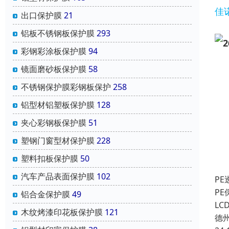
佳
出口保护膜
21
铝板不锈钢板保护膜
293
彩钢彩涂板保护膜
94
镜面磨砂板保护膜
58
不锈钢保护膜彩钢板保护
258
铝型材铝塑板保护膜
128
夹心彩钢板保护膜
51
塑钢门窗型材保护膜
228
塑料扣板保护膜
50
汽车产品表面保护膜
102
P
P
铝合金保护膜
49
L
木纹烤漆印花板保护膜
121
德