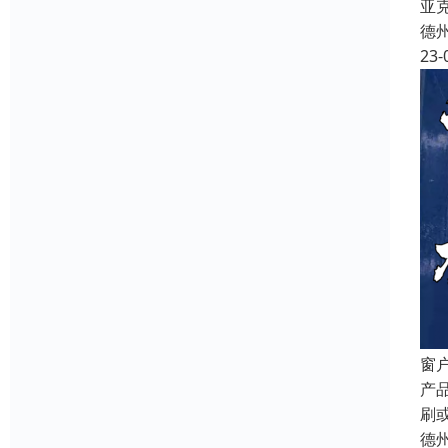
亚
德
23-
窗
产
刷或
德