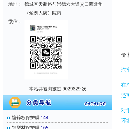
地址：
德城区天衢路与崇德六大道交口西北角
（聚凯人防）院内
微信：
价
汽
在
本站共被浏览过 9029829 次
还
对
镀锌板保护膜
144
环
铝型材保护膜
165