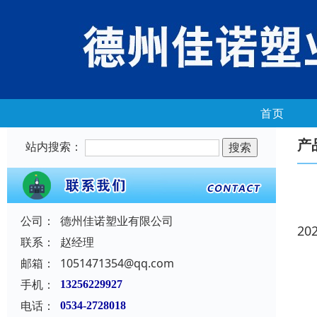
首页
产
站内搜索：
公司：
德州佳诺塑业有限公司
20
联系：
赵经理
邮箱：
1051471354@qq.com
手机：
13256229927
电话：
0534-2728018