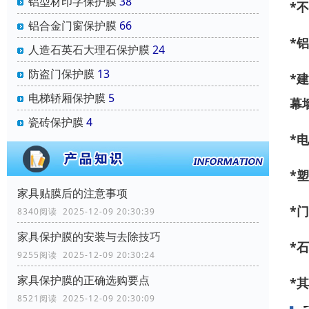
铝型材印字保护膜
38
*
不
铝合金门窗保护膜
66
*
铝
人造石英石大理石保护膜
24
防盗门保护膜
13
*
电梯轿厢保护膜
5
幕
瓷砖保护膜
4
*
电
*
塑
家具贴膜后的注意事项
*
门
8340阅读 2025-12-09 20:30:39
家具保护膜的安装与去除技巧
*
石
9255阅读 2025-12-09 20:30:24
家具保护膜的正确选购要点
*
其
8521阅读 2025-12-09 20:30:09