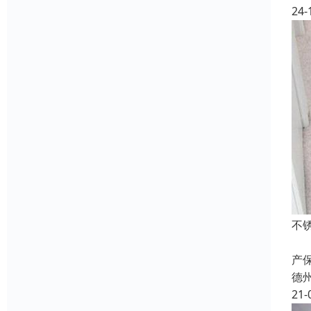
24-
不
瓷
产
德
21-