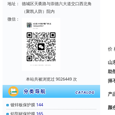
地址：
德城区天衢路与崇德六大道交口西北角
（聚凯人防）院内
微信：
价
山
助
本站共被浏览过 9026449 次
择
产
镀锌板保护膜
144
颜
铝型材保护膜
165