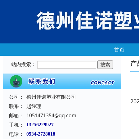
首页
产
站内搜索：
公司：
德州佳诺塑业有限公司
20
联系：
赵经理
邮箱：
1051471354@qq.com
手机：
13256229927
电话：
0534-2728018