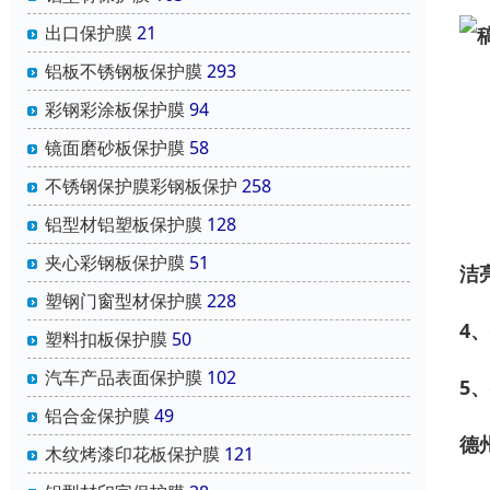
出口保护膜
21
铝板不锈钢板保护膜
293
彩钢彩涂板保护膜
94
镜面磨砂板保护膜
58
不锈钢保护膜彩钢板保护
258
铝型材铝塑板保护膜
128
夹心彩钢板保护膜
51
洁
塑钢门窗型材保护膜
228
4
、
塑料扣板保护膜
50
汽车产品表面保护膜
102
5
、
铝合金保护膜
49
德
木纹烤漆印花板保护膜
121