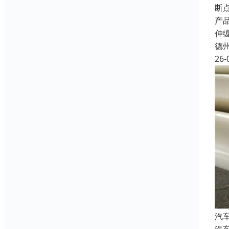
断
产品
伸
德
26-
汽