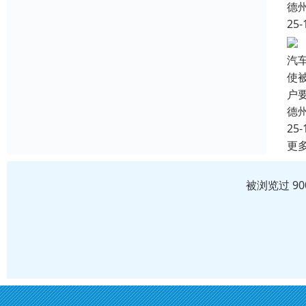
德
25-
汽
使
户要
德
25-
更
被浏览过 9