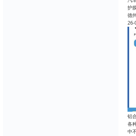
汽
护
德
26-
铝
各
中不