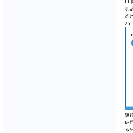
PE
明
德
26-
镀
应
哑