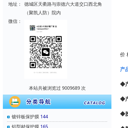
地址：
德城区天衢路与崇德六大道交口西北角
（聚凯人防）院内
微信：
价
产
◆
本站共被浏览过 9009689 次
◆
◆
镀锌板保护膜
144
铝型材保护膜
165