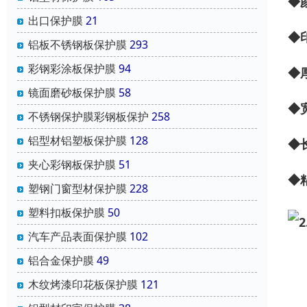
◆
出口保护膜
21
◆
铝板不锈钢板保护膜
293
彩钢彩涂板保护膜
94
◆
镜面磨砂板保护膜
58
◆
不锈钢保护膜彩钢板保护
258
铝型材铝塑板保护膜
128
◆
夹心彩钢板保护膜
51
◆
塑钢门窗型材保护膜
228
塑料扣板保护膜
50
汽车产品表面保护膜
102
铝合金保护膜
49
木纹烤漆印花板保护膜
121