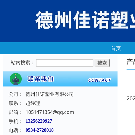
首页
产
站内搜索：
公司：
德州佳诺塑业有限公司
20
联系：
赵经理
邮箱：
1051471354@qq.com
手机：
13256229927
电话：
0534-2728018