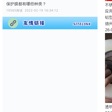
保护膜都有哪些种类？
不
应
10565阅读 2022-02-19 16:34:12
铝
德
26-
透